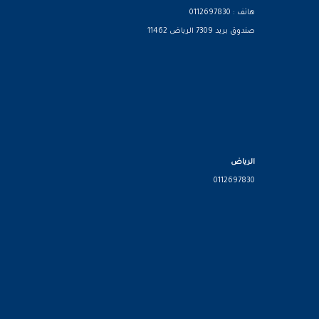
هاتف : 0112697830
صندوق بريد 7309 الرياض 11462
الرياض
0112697830