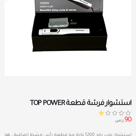
استشوار فرشة قطعة TOP POWER
90
ر.س
استشوار توب باور 1200 واط مع قطعة رأس مشط اضافية ، هو