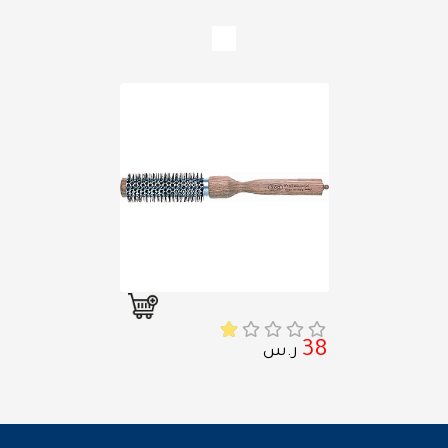
38
ر.س