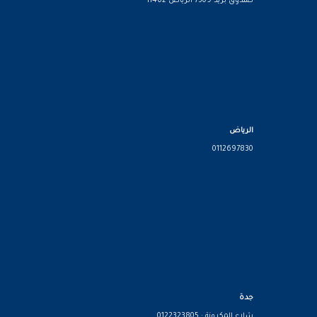
صندوق بريد 7309 الرياض 11462
الرياض
0112697830
جدة
شارع المكرونة : 0122323805