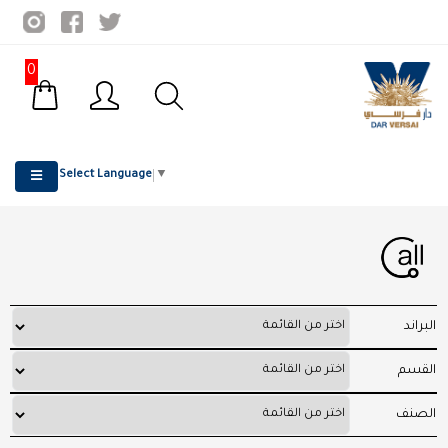
0
Select Language
▼
البراند
القسم
الصنف