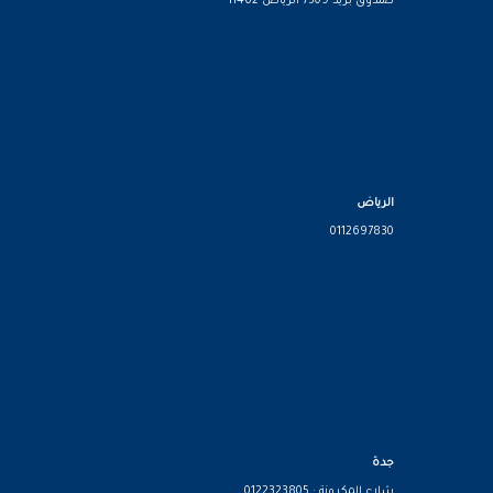
صندوق بريد 7309 الرياض 11462
الرياض
0112697830
جدة
شارع المكرونة : 0122323805