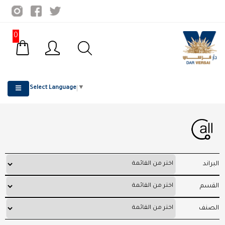
0
Select Language
▼
البراند
القسم
الصنف