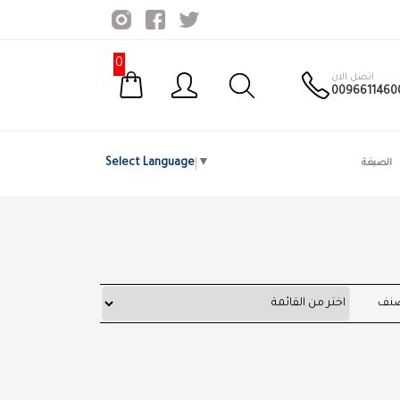
0
اتصل الان
0096611460
Select Language
▼
الصبغة
صنف