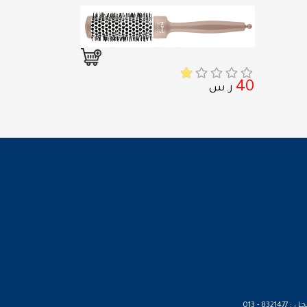
40
ر.س
مركز المعجل : 8321477 - 013