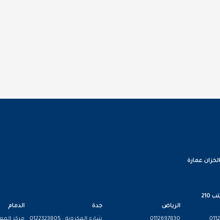
الخزان عمارة
 210
الرياض
جدة
الدمام
0112697830
شارع المكرونة : 0122323805