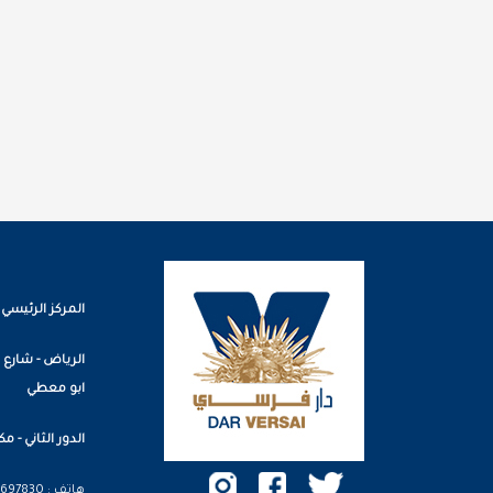
المركز الرئيسي
الرياض - شارع 
ابو معطي
الدور الثاني - مكتب
هاتف : 0112697830