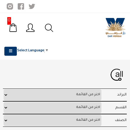
0
Select Language
▼
البراند
القسم
الصنف