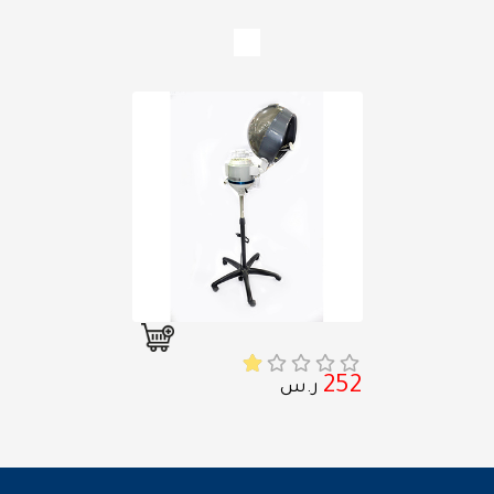
252
ر.س