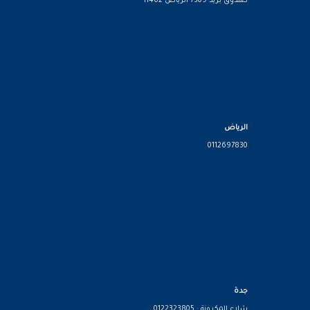
صندوق بريد 7309 الرياض 11462
الرياض
0112697830
جدة
شارع المكرونة : 0122323805