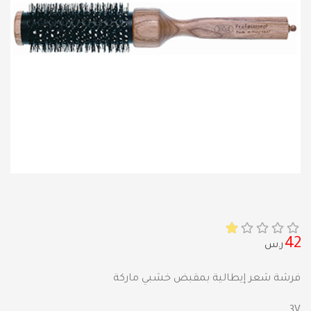
42
ر.س
فرشة شعر إيطالية بمقبض خشبي ماركة