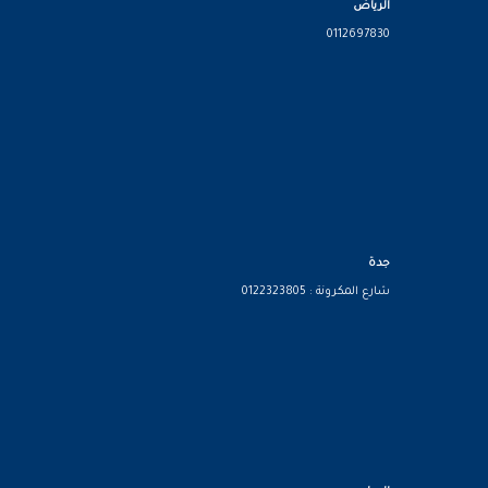
الرياض
0112697830
جدة
شارع المكرونة : 0122323805